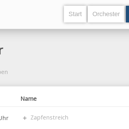
Start
Orchester
r
ben
Name
Zapfenstreich
Uhr